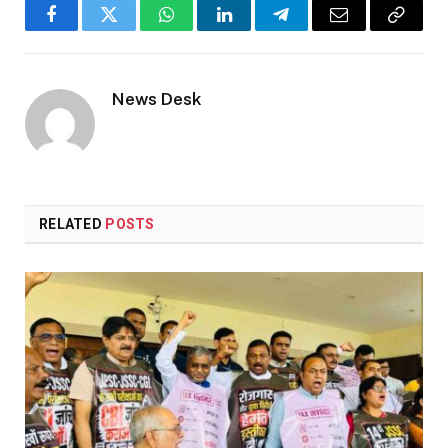
Facebook
Twitter
WhatsApp
LinkedIn
Telegram
Email
Copy
Link
News Desk
RELATED
POSTS