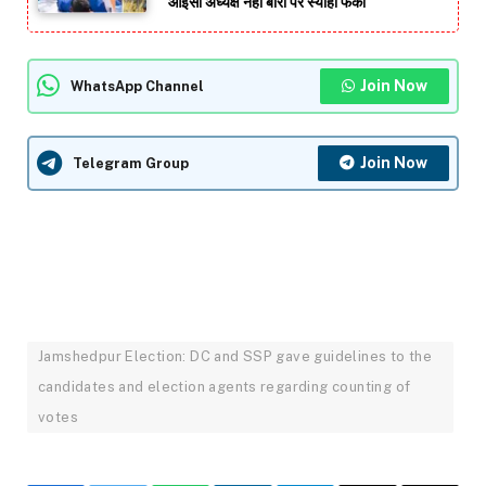
आइसा अध्यक्ष नेहा बोरा पर स्याही फेंकी
Join Now
WhatsApp Channel
Join Now
Telegram Group
Jamshedpur Election: DC and SSP gave guidelines to the
candidates and election agents regarding counting of
votes