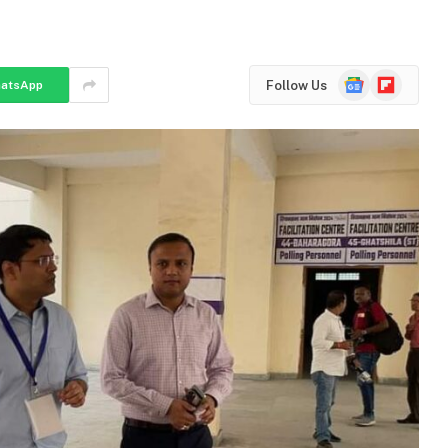
Google
Flipboard
Follow Us
atsApp
News