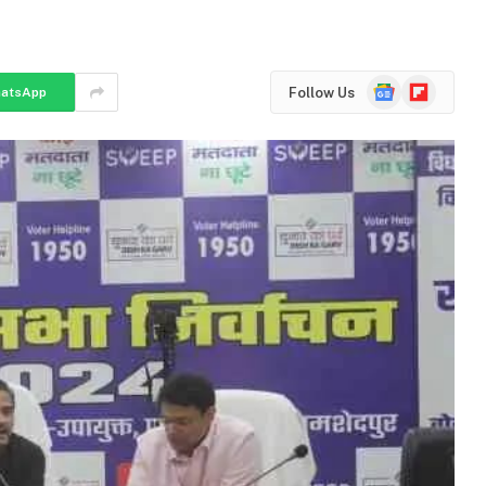
Google
Flipboard
Follow Us
atsApp
News