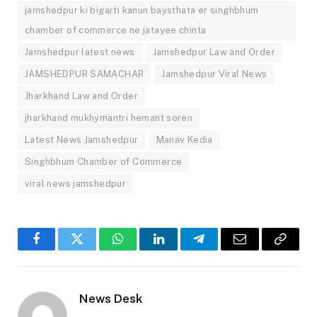
jamshedpur ki bigarti kanun baysthata er singhbhum
chamber of commerce ne jatayee chinta
Jamshedpur latest news
Jamshedpur Law and Order
JAMSHEDPUR SAMACHAR
Jamshedpur Viral News
Jharkhand Law and Order
jharkhand mukhymantri hemant soren
Latest News Jamshedpur
Manav Kedia
Singhbhum Chamber of Commerce
viral news jamshedpur
Facebook
Twitter
WhatsApp
LinkedIn
Telegram
Email
Copy
Link
News Desk