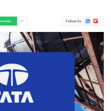
Google
Flipboard
Follow Us
atsApp
News