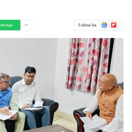
Google
Flipboard
Follow Us
atsApp
News