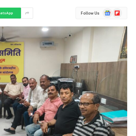
Google
Flipboard
Follow Us
atsApp
News