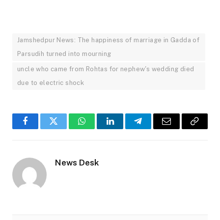
Jamshedpur News: The happiness of marriage in Gadda of
Parsudih turned into mourning
uncle who came from Rohtas for nephew's wedding died
due to electric shock
Facebook
Twitter
WhatsApp
LinkedIn
Telegram
Email
Copy
Link
News Desk