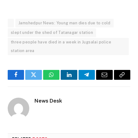
Jamshedpur News: Young man dies due to cold
slept under the shed of Tatanagar station
three people have died in a week in Jugsalai police
station area
Facebook
Twitter
WhatsApp
LinkedIn
Telegram
Email
Copy
Link
News Desk