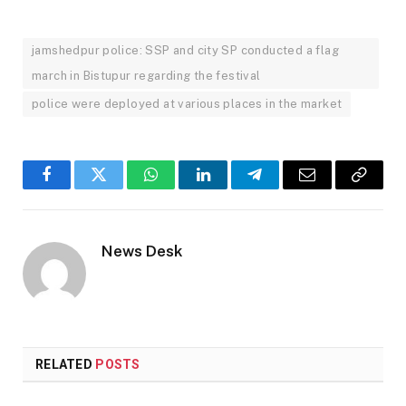
jamshedpur police: SSP and city SP conducted a flag
march in Bistupur regarding the festival
police were deployed at various places in the market
Facebook
Twitter
WhatsApp
LinkedIn
Telegram
Email
Copy
Link
News Desk
RELATED
POSTS