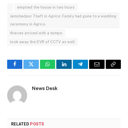
emptied the house in two hours
Jamshedpur Theft in Agrico: Family had gone to a wedding
ceremony in Agrico
thieves arrived with a tempo
took away the DVR of CCTV as well
Facebook
Twitter
WhatsApp
LinkedIn
Telegram
Email
Copy
Link
News Desk
RELATED
POSTS