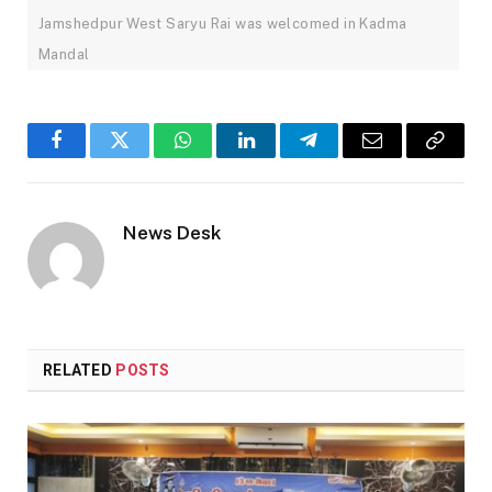
Jamshedpur West Saryu Rai was welcomed in Kadma
Mandal
Facebook
Twitter
WhatsApp
LinkedIn
Telegram
Email
Copy
Link
News Desk
RELATED
POSTS