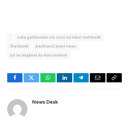
india gathbandan me sitoo ko lekar mathbedh
Jharkhand
jharkhand latest news
rjd ne bagawat ka diya sandesh
Facebook
Twitter
WhatsApp
LinkedIn
Telegram
Email
Copy
Link
News Desk