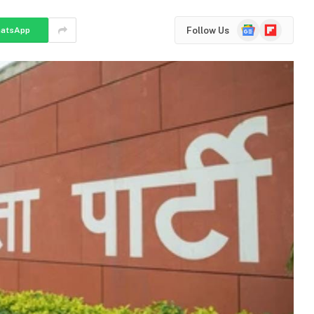
Google
Flipboard
Follow Us
atsApp
News