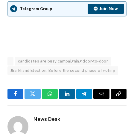
Join Now
Telegram Group
candidates are busy campaigning door-to-door
Jharkhand Election: Before the second phase of voting
Facebook
Twitter
WhatsApp
LinkedIn
Telegram
Email
Copy
Link
News Desk