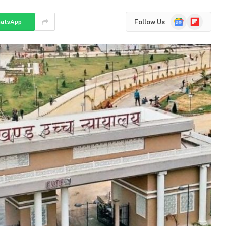
Google
Flipboard
Follow Us
atsApp
News