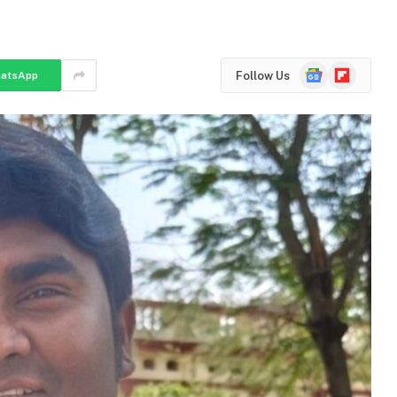
Google
Flipboard
Follow Us
atsApp
News