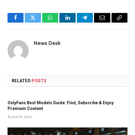
Facebook
Twitter
WhatsApp
LinkedIn
Telegram
Email
Copy
Link
News Desk
RELATED
POSTS
OnlyFans Best Models Guide: Find, Subscribe & Enjoy
Premium Content
AUGUST 8, 2026