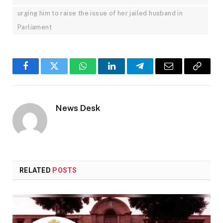
urging him to raise the issue of her jailed husband in
Parliament
Facebook
Twitter
WhatsApp
LinkedIn
Telegram
Email
Copy
Link
News Desk
RELATED
POSTS