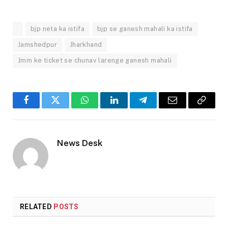
bjp neta ka istifa
bjp se ganesh mahali ka istifa
Jamshedpur
Jharkhand
Jmm ke ticket se chunav larenge ganesh mahali
Facebook
Twitter
WhatsApp
LinkedIn
Telegram
Email
Copy
Link
News Desk
RELATED
POSTS