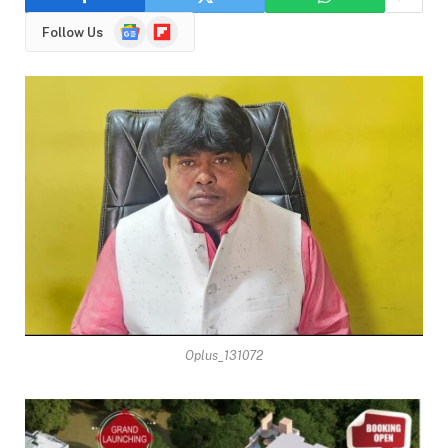
Google
Flipboard
Follow Us
News
Oplus_131072