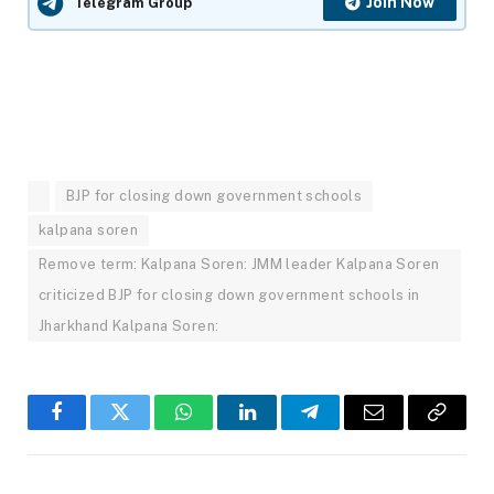
Join Now
Telegram Group
BJP for closing down government schools
kalpana soren
Remove term: Kalpana Soren: JMM leader Kalpana Soren
criticized BJP for closing down government schools in
Jharkhand Kalpana Soren:
Facebook
Twitter
WhatsApp
LinkedIn
Telegram
Email
Copy
Link