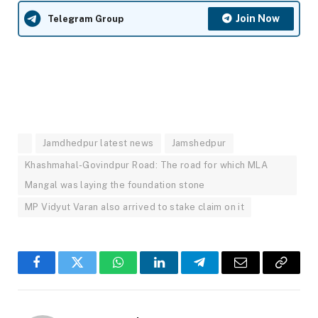
Join Now
Telegram Group
Jamdhedpur latest news
Jamshedpur
Khashmahal-Govindpur Road: The road for which MLA
Mangal was laying the foundation stone
MP Vidyut Varan also arrived to stake claim on it
Facebook
Twitter
WhatsApp
LinkedIn
Telegram
Email
Copy
Link