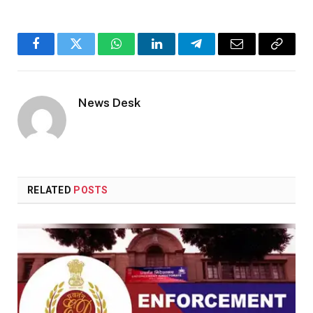
Facebook
Twitter
WhatsApp
LinkedIn
Telegram
Email
Copy
Link
News Desk
RELATED
POSTS