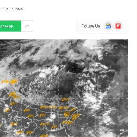
BER 17, 2024
Google
Flipboard
Follow Us
atsApp
News