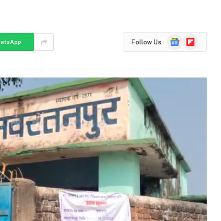
Google
Flipboard
Follow Us
atsApp
News