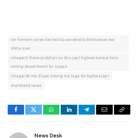
cm hemant soren ke twit ka seraikella kharsawan me
dikha asar
ichagard thana prabhari ne tino japt highwa karwai hetu
mining department ko soupa
ichagardh me illigal mining me laga tin highwa japt
Jharkhand news
Facebook
Twitter
WhatsApp
LinkedIn
Telegram
Email
Copy
Link
News Desk