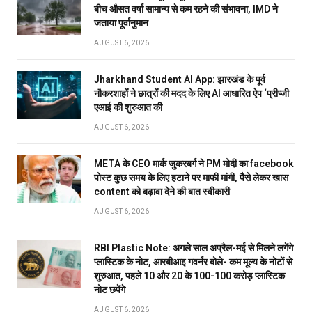
बीच औसत वर्षा सामान्य से कम रहने की संभावना, IMD ने
जताया पूर्वानुमान
AUGUST 6, 2026
Jharkhand Student AI App: झारखंड के पूर्व
नौकरशाहों ने छात्रों की मदद के लिए AI आधारित ऐप ‘प्रीप्जी
एआई की शुरुआत की
AUGUST 6, 2026
META के CEO मार्क जुकरबर्ग ने PM मोदी का facebook
पोस्ट कुछ समय के लिए हटाने पर माफी मांगी, पैसे लेकर खास
content को बढ़ावा देने की बात स्वीकारी
AUGUST 6, 2026
RBI Plastic Note: अगले साल अप्रैल-मई से मिलने लगेंगे
प्लास्टिक के नोट, आरबीआइ गवर्नर बोले- कम मूल्य के नोटों से
शुरुआत, पहले 10 और 20 के 100-100 करोड़ प्लास्टिक
नोट छपेंगे
AUGUST 6, 2026