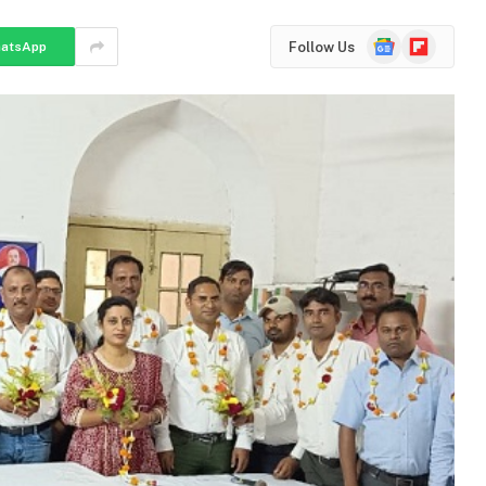
Google
Flipboard
Follow Us
atsApp
News