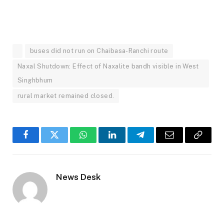
buses did not run on Chaibasa-Ranchi route
Naxal Shutdown: Effect of Naxalite bandh visible in West
Singhbhum
rural market remained closed.
Facebook
Twitter
WhatsApp
LinkedIn
Telegram
Email
Copy
Link
News Desk