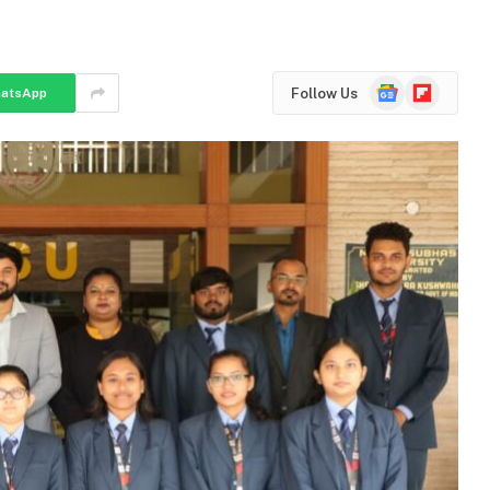
Google
Flipboard
Follow Us
atsApp
News