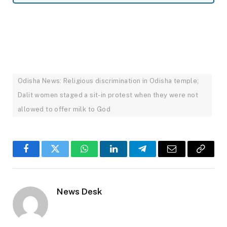
Odisha News: Religious discrimination in Odisha temple;
Dalit women staged a sit-in protest when they were not
allowed to offer milk to God
Facebook
Twitter
WhatsApp
LinkedIn
Telegram
Email
Copy
Link
News Desk