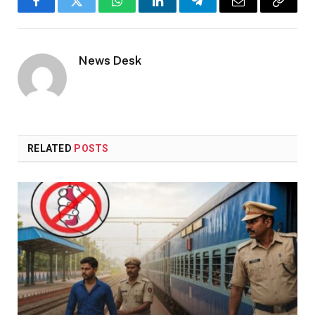
Facebook
Twitter
WhatsApp
LinkedIn
Telegram
Email
Copy
Link
News Desk
RELATED
POSTS