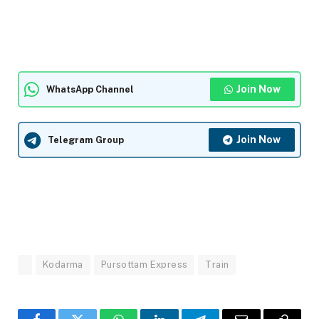
Join Now
WhatsApp Channel
Join Now
Telegram Group
Kodarma
Pursottam Express
Train