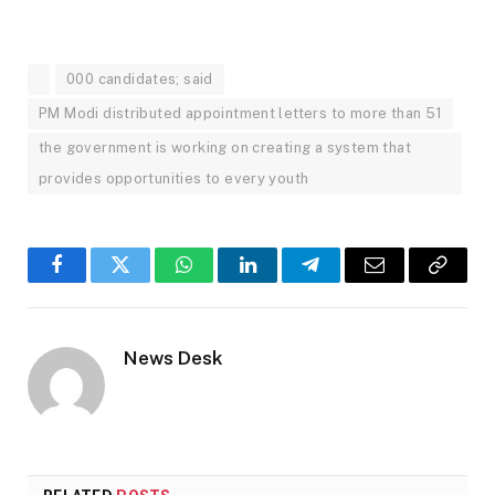
000 candidates; said
PM Modi distributed appointment letters to more than 51
the government is working on creating a system that
provides opportunities to every youth
Facebook
Twitter
WhatsApp
LinkedIn
Telegram
Email
Copy
Link
News Desk