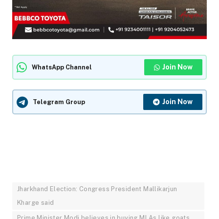
Join Now
WhatsApp Channel
Join Now
Telegram Group
Jharkhand Election: Congress President Mallikarjun
Kharge said
Prime Minister Modi believes in buying MLAs like goats