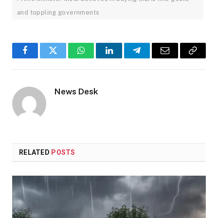
and toppling governments
Facebook
Twitter
WhatsApp
LinkedIn
Telegram
Email
Copy
Link
News Desk
RELATED
POSTS