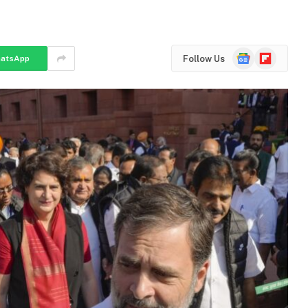
Google
Flipboard
Follow Us
atsApp
News