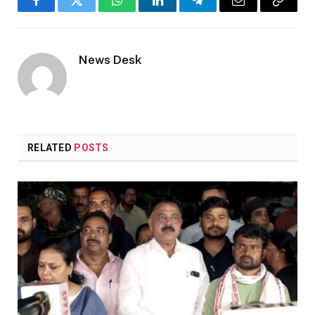
Facebook
Twitter
WhatsApp
LinkedIn
Telegram
Email
Copy
Link
News Desk
RELATED
POSTS