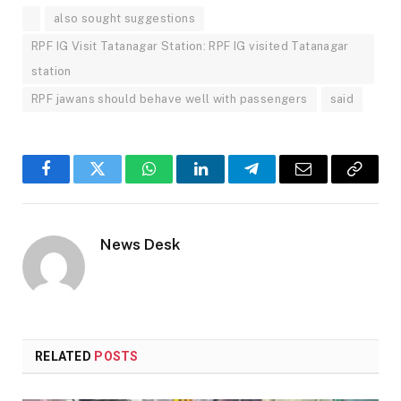
also sought suggestions
RPF IG Visit Tatanagar Station: RPF IG visited Tatanagar
station
RPF jawans should behave well with passengers
said
Facebook
Twitter
WhatsApp
LinkedIn
Telegram
Email
Copy
Link
News Desk
RELATED
POSTS