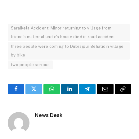
Saraikela Accident: Minor returning to village from
friend's maternal uncle's house died in road accident
three people were coming to Dubrajpur Behatidih village
by bike
two people serious
Facebook
Twitter
WhatsApp
LinkedIn
Telegram
Email
Copy
Link
News Desk