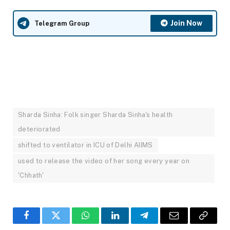
Join Now
Telegram Group
Sharda Sinha: Folk singer Sharda Sinha's health
deteriorated
shifted to ventilator in ICU of Delhi AIIMS
used to release the video of her song every year on
'Chhath'
Facebook
Twitter
WhatsApp
LinkedIn
Telegram
Email
Copy