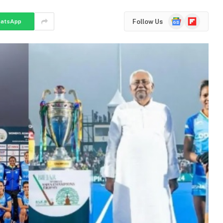
Google
Flipboard
Follow Us
atsApp
News