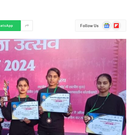
Google
Flipboard
Follow Us
atsApp
News