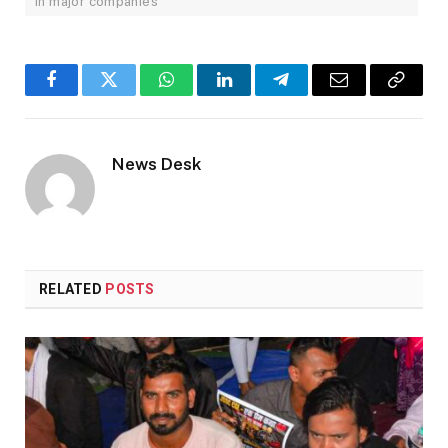
in major companies
Facebook
Twitter
WhatsApp
LinkedIn
Telegram
Email
Copy
Link
News Desk
RELATED
POSTS