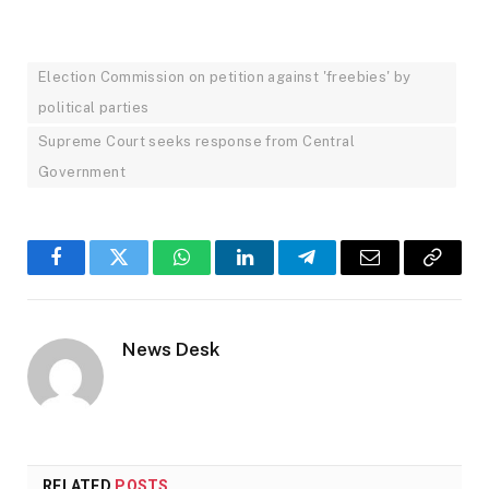
Election Commission on petition against 'freebies' by
political parties
Supreme Court seeks response from Central
Government
Facebook
Twitter
WhatsApp
LinkedIn
Telegram
Email
Copy
Link
News Desk
RELATED
POSTS