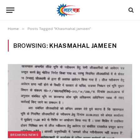
»
Home
Posts Tagged "Khasmahal jameen"
BROWSING:
KHASMAHAL JAMEEN
BREAKING NEWS