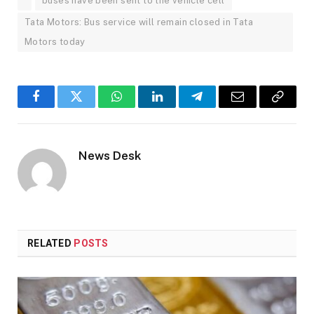
buses have been sent to the vehicle cell
Tata Motors: Bus service will remain closed in Tata
Motors today
Facebook
Twitter
WhatsApp
LinkedIn
Telegram
Email
Copy
Link
News Desk
RELATED
POSTS