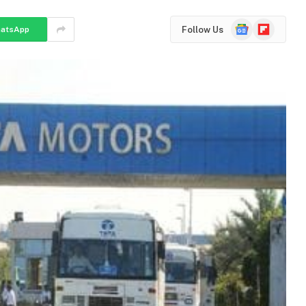
Google
Flipboard
Follow Us
atsApp
News