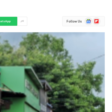
Google
Flipboard
Follow Us
atsApp
News