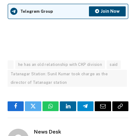
Join Now
Telegram Group
he has an old relationship with CKP division
said
Tatanagar Station: Sunil Kumar took charge as the
director of Tatanagar station
Facebook
Twitter
WhatsApp
LinkedIn
Telegram
Email
Copy
Link
News Desk