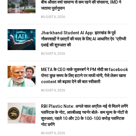
बीच औसत वर्षा सामान्य से कम रहने की संभावना, IMD ने
जताया पूर्वानुमान
AUGUST 6, 2026
Jharkhand Student AI App: झारखंड के पूर्व
नौकरशाहों ने छात्रों की मदद के लिए AI आधारित ऐप ‘प्रीप्जी
एआई की शुरुआत की
AUGUST 6, 2026
META के CEO मार्क जुकरबर्ग ने PM मोदी का facebook
पोस्ट कुछ समय के लिए हटाने पर माफी मांगी, पैसे लेकर खास
content को बढ़ावा देने की बात स्वीकारी
AUGUST 6, 2026
RBI Plastic Note: अगले साल अप्रैल-मई से मिलने लगेंगे
प्लास्टिक के नोट, आरबीआइ गवर्नर बोले- कम मूल्य के नोटों से
शुरुआत, पहले 10 और 20 के 100-100 करोड़ प्लास्टिक
नोट छपेंगे
AUGUST 6, 2026