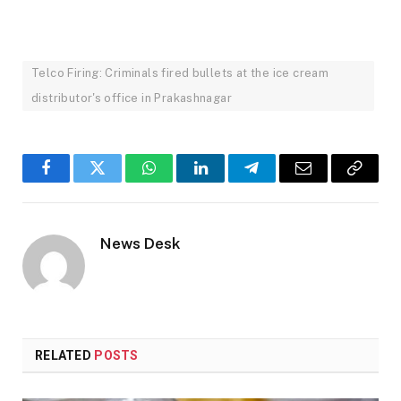
Telco Firing: Criminals fired bullets at the ice cream
distributor's office in Prakashnagar
Facebook
Twitter
WhatsApp
LinkedIn
Telegram
Email
Copy
Link
News Desk
RELATED
POSTS