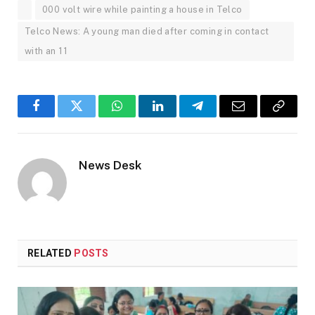
000 volt wire while painting a house in Telco
Telco News: A young man died after coming in contact
with an 11
Facebook
Twitter
WhatsApp
LinkedIn
Telegram
Email
Copy
Link
News Desk
RELATED
POSTS