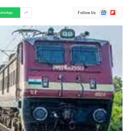
Google
Flipboard
Follow Us
atsApp
News